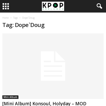
Home
Tags
Dope`Doug
Tag: Dope`Doug
Mini Album
[Mini Album] Konsoul, Holyday – MOD