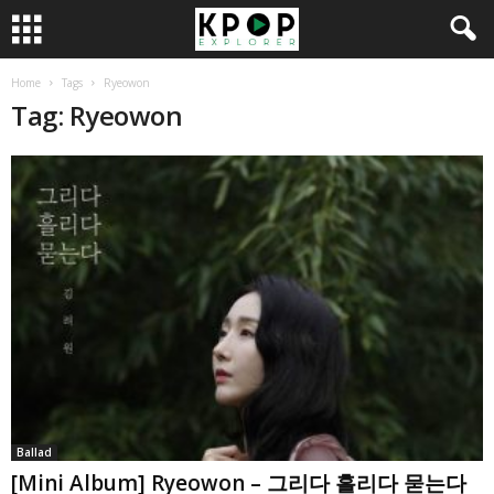
Home
Tags
Ryeowon
Tag: Ryeowon
Ballad
[Mini Album] Ryeowon – 그리다 흘리다 묻는다