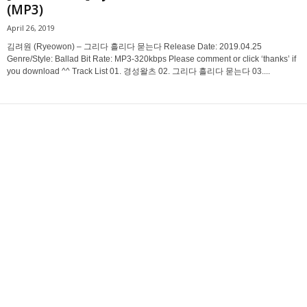
(MP3)
April 26, 2019
김려원 (Ryeowon) – 그리다 흘리다 묻는다 Release Date: 2019.04.25
Genre/Style: Ballad Bit Rate: MP3-320kbps Please comment or click ‘thanks’ if
you download ^^ Track List 01. 경성왈츠 02. 그리다 흘리다 묻는다 03....