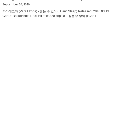
September 24, 2010
파라에코다 (Para Ekoda) - 잠들 수 없어 (I Can't Sleep) Released: 2010.03.19
Genre: Ballad/Indie Rock Bit rate: 320 kbps 01. 잠들 수 없어 (I Can't...